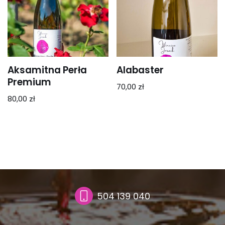
Aksamitna Perła
Alabaster
Premium
70,00
zł
80,00
zł
504 139 040