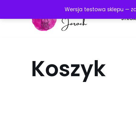
Wersja testowa sklepu — z
Przejdź
STRON
do
treści
Koszyk