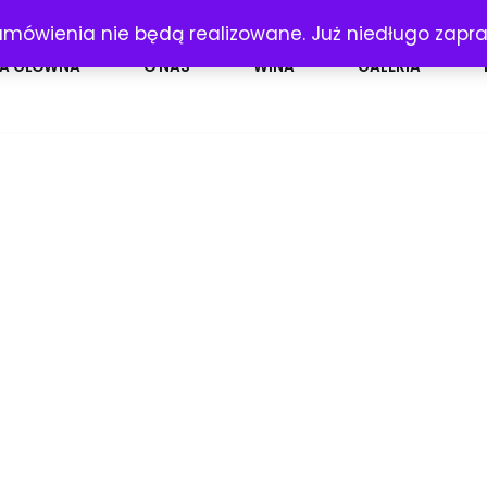
amówienia nie będą realizowane. Już niedługo zap
A GŁÓWNA
O NAS
WINA
GALERIA