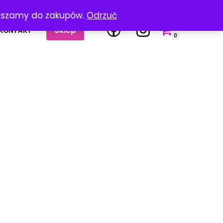
raszamy do zakupów.
Odrzuć
Sklep
KONTAKT
0