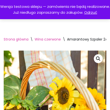
Wersja testowa sklepu — zamówienia nie będą realizowane.
Menu
Już niedługo zapraszamy do zakupów.
Odrzuć
Przejdź
do
treści
Strona główna
\
Wina czerwone
\
Amarantowy Szpaler 24′