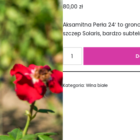
80,00
zł
Aksamitna Perła 24′ to gron
szczep Solaris, bardzo subte
D
Kategoria:
Wina białe