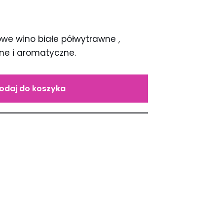
owe wino białe półwytrawne ,
lne i aromatyczne.
odaj do koszyka