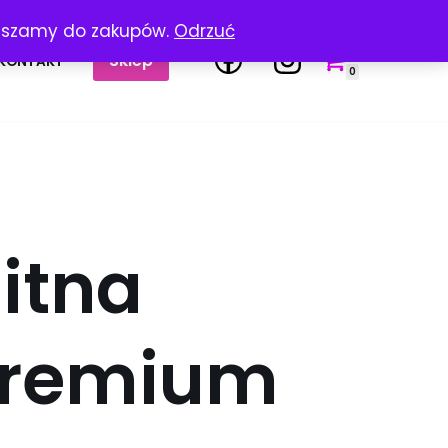
raszamy do zakupów.
Odrzuć
Sklep
KONTAKT
0
itna
Premium