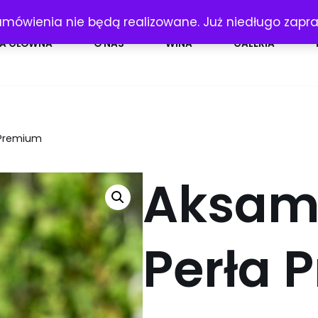
amówienia nie będą realizowane. Już niedługo zap
A GŁÓWNA
O NAS
WINA
GALERIA
 Premium
Aksam
Perła 