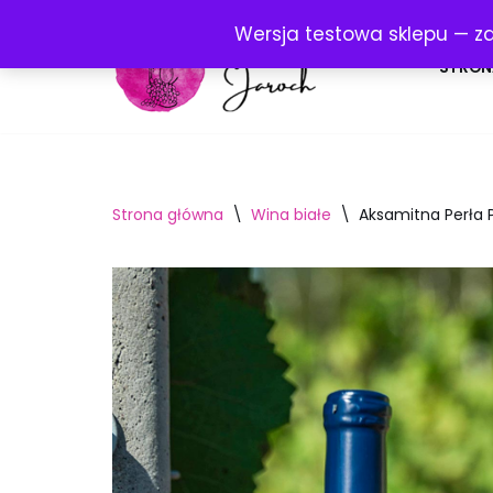
Wersja testowa sklepu — z
Przejdź
STRON
do
treści
Strona główna
\
Wina białe
\
Aksamitna Perła