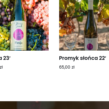
a 23′
Promyk słońca 22′
zł
65,00
zł